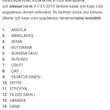
vatandaşlarından, kiosklardan e-vize alamayanlar
için
istisnai
olarak 01/07/2015 tarihine kadar için kaşe vize
uygulaması devam edecektir. Bu tarihten sonra söz konusu
ülkeler için kaşe vize uygulaması tamamen
sona erecektir.
1.
ANGOLA
2.
BANGLADEŞ
3.
BENİN
4.
BOTSWANA
5.
BURKİNA FASO
6.
BURUNDİ
7.
CİBUTİ
8.
ÇAD
9.
EKVATOR GİNESİ
10.
ERİTRE
11.
ETİYOPYA
12.
FİLDİŞİ SAHİLİ
13.
GAMBİYA
14.
GANA