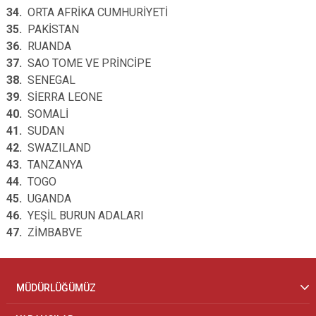
34.
ORTA AFRİKA CUMHURİYETİ
35.
PAKİSTAN
36.
RUANDA
37.
SAO TOME VE PRİNCİPE
38.
SENEGAL
39.
SİERRA LEONE
40.
SOMALİ
41.
SUDAN
42.
SWAZILAND
43.
TANZANYA
44.
TOGO
45.
UGANDA
46.
YEŞİL BURUN ADALARI
47.
ZİMBABVE
MÜDÜRLÜĞÜMÜZ