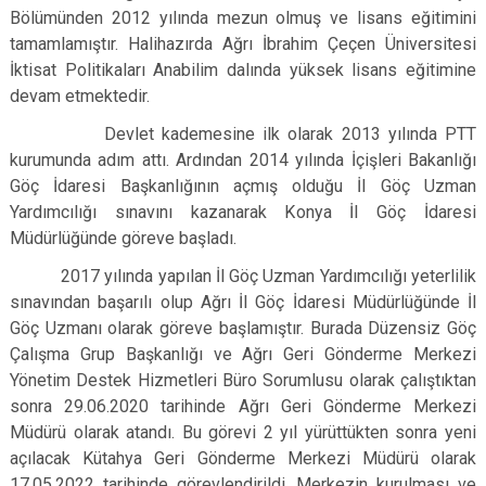
Bölümünden 2012 yılında mezun olmuş ve lisans eğitimini
tamamlamıştır. Halihazırda Ağrı İbrahim Çeçen Üniversitesi
İktisat Politikaları Anabilim dalında yüksek lisans eğitimine
devam etmektedir.
Devlet kademesine ilk olarak 2013 yılında PTT
kurumunda adım attı. Ardından 2014 yılında İçişleri Bakanlığı
Göç İdaresi Başkanlığının açmış olduğu İl Göç Uzman
Yardımcılığı sınavını kazanarak Konya İl Göç İdaresi
Müdürlüğünde göreve başladı.
2017 yılında yapılan İl Göç Uzman Yardımcılığı yeterlilik
sınavından başarılı olup Ağrı İl Göç İdaresi Müdürlüğünde İl
Göç Uzmanı olarak göreve başlamıştır. Burada Düzensiz Göç
Çalışma Grup Başkanlığı ve Ağrı Geri Gönderme Merkezi
Yönetim Destek Hizmetleri Büro Sorumlusu olarak çalıştıktan
sonra 29.06.2020 tarihinde Ağrı Geri Gönderme Merkezi
Müdürü olarak atandı. Bu görevi 2 yıl yürüttükten sonra yeni
açılacak Kütahya Geri Gönderme Merkezi Müdürü olarak
17.05.2022 tarihinde görevlendirildi. Merkezin kurulması ve