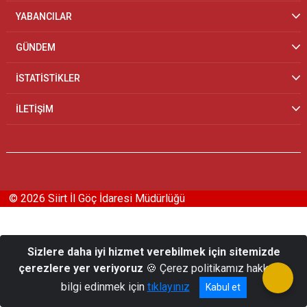
YABANCILAR
GÜNDEM
İSTATİSTİKLER
İLETİŞİM
© 2026 Siirt İl Göç İdaresi Müdürlüğü
Sizlere daha iyi hizmet verebilmek için sitemizde
çerezlere yer veriyoruz
🍪 Çerez politikamız hakkında
bilgi edinmek için
tıklayınız
Kabul et